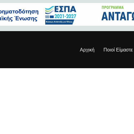
Αρχική
Ποιοί Είμαστε
psiohas-5