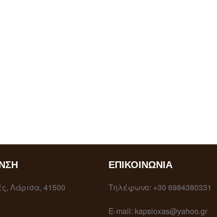
ΝΣΗ
ΕΠΙΚΟΙΝΩΝΊΑ
ς, Λάρισα, 41500
Τηλέφωνο: +30 6984380331
E-mail: kapsioxas@yahoo.gr