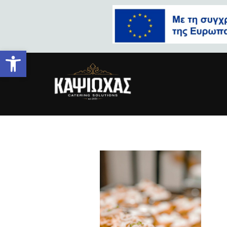
Ανοίξτε τη γραμμή εργαλείων
cateringKa