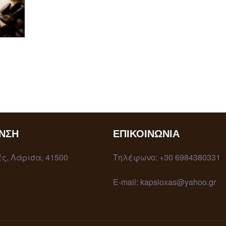
ΝΣΗ
ΕΠΙΚΟΙΝΩΝΊΑ
ς, Λάρισα, 41500
Τηλέφωνο: +30 6984380331
E-mail: kapsioxas@yahoo.gr