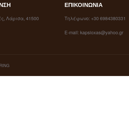
ΝΣΗ
ΕΠΙΚΟΙΝΩΝΊΑ
ς, Λάρισα, 41500
Τηλέφωνο: +30 6984380331
E-mail: kapsioxas@yahoo.gr
ERING