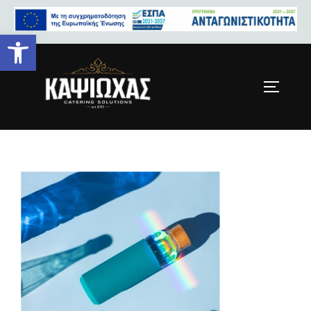
Ανοίξτε τη γραμμή εργαλείων
HomePage-Gallery-img_3.jpg