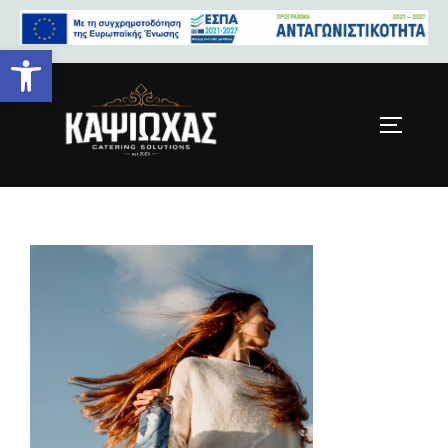
Ανοίξτε τη γραμμή εργαλείων
HomePage-Hero-Slide1.jpg