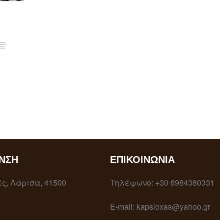
ΝΣΗ
ΕΠΙΚΟΙΝΩΝΊΑ
ς, Λάρισα, 41500
Τηλέφωνο: +30 6984380331
E-mail: kapsioxas@yahoo.gr