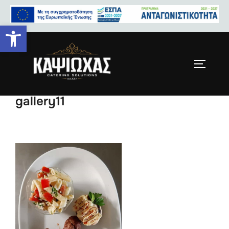
Ανοίξτε τη γραμμή εργαλείων
kapsioxas-spitiko-faghto-
gallery11