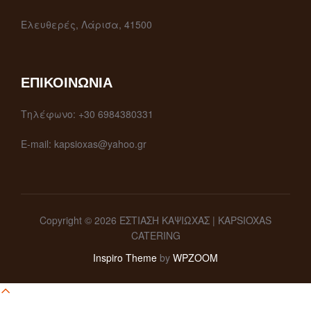
Ελευθερές, Λάρισα, 41500
ΕΠΙΚΟΙΝΩΝΊΑ
Τηλέφωνο: +30 6984380331
E-mail: kapsioxas@yahoo.gr
Copyright © 2026 ΕΣΤΙΑΣΗ ΚΑΨΙΩΧΑΣ | KAPSIOXAS
CATERING
Inspiro Theme
by
WPZOOM