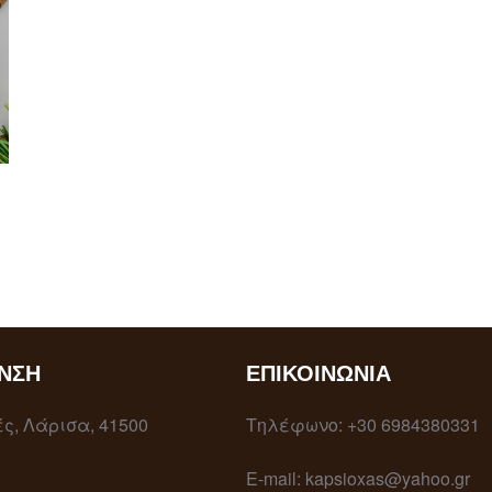
ΝΣΗ
ΕΠΙΚΟΙΝΩΝΊΑ
ς, Λάρισα, 41500
Τηλέφωνο: +30 6984380331
E-mail: kapsioxas@yahoo.gr