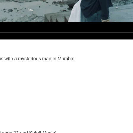
us with a mysterious man in Mumbai.
ahuc (Grand Soleil Music)