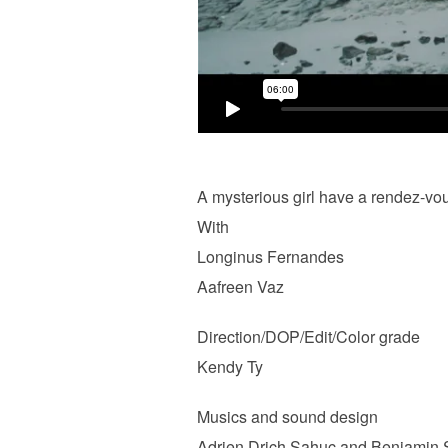
A mysterious girl have a rendez-vo
With
Longinus Fernandes
Aafreen Vaz
Direction/DOP/Edit/Color grade
Kendy Ty
Musics and sound design
Adrien Drich Sahuc and Benjamin S