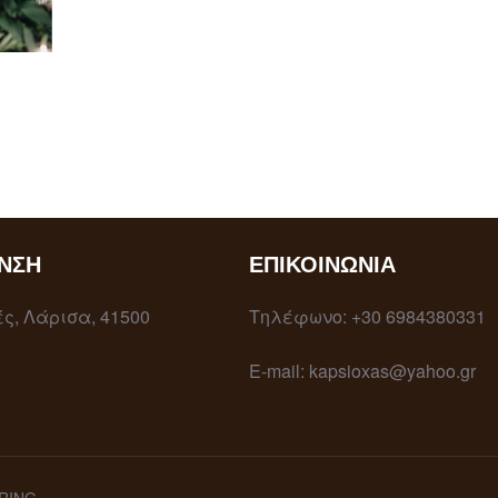
ΝΣΗ
ΕΠΙΚΟΙΝΩΝΊΑ
ς, Λάρισα, 41500
Τηλέφωνο: +30 6984380331
E-mail: kapsioxas@yahoo.gr