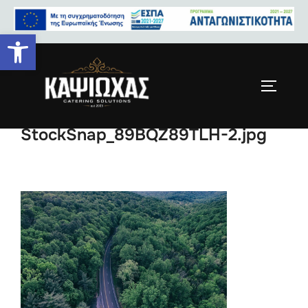
Ανοίξτε τη γραμμή εργαλείων
cropped-
StockSnap_89BQZ89TLH-2.jpg