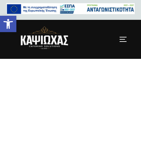
Ανοίξτε τη γραμμή εργαλείων
frill-free-img