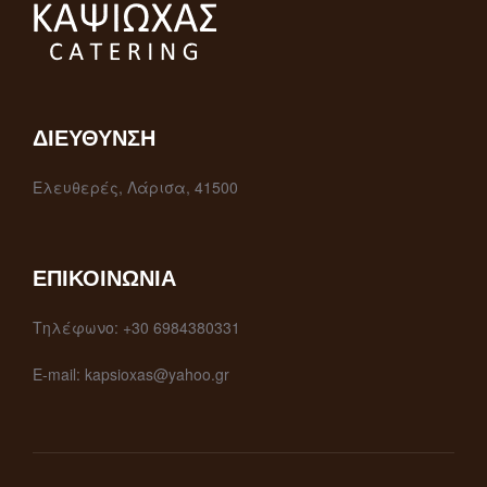
ΔΙΕΎΘΥΝΣΗ
Ελευθερές, Λάρισα, 41500
ΕΠΙΚΟΙΝΩΝΊΑ
Τηλέφωνο: +30 6984380331
E-mail: kapsioxas@yahoo.gr