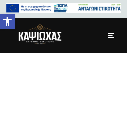
Ανοίξτε τη γραμμή εργαλείων
knife-free-imge