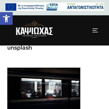
Ανοίξτε τη γραμμή εργαλείων
william-daigneault-1102186-
unsplash